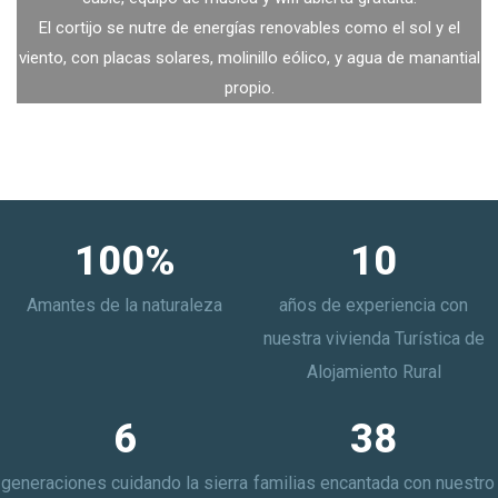
El cortijo se nutre de energías renovables como el sol y el
viento, con placas solares, molinillo eólico, y agua de manantial
propio.
100
%
10
Amantes de la naturaleza
años de experiencia con
nuestra vivienda Turística de
Alojamiento Rural
6
38
generaciones cuidando la sierra
familias encantada con nuestro