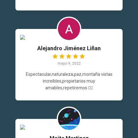
Alejandro Jiménez Liñan
mayo 9, 2022
Espectacular,naturaleza,paz,montaña vistas
increíbles,propietarios muy
amables,repetiremos 👍🏼