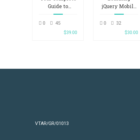
Guide to
jQuery Mobile
Photography
for Beginners
0
45
0
32
$39.00
$30.00
VTAR/GR/01013