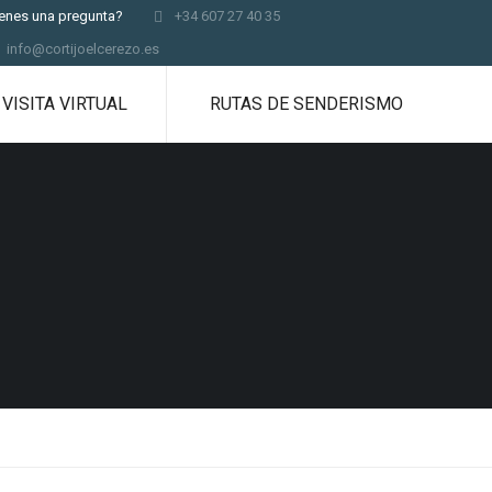
ienes una pregunta?
+34 607 27 40 35
info@cortijoelcerezo.es
VISITA VIRTUAL
RUTAS DE SENDERISMO