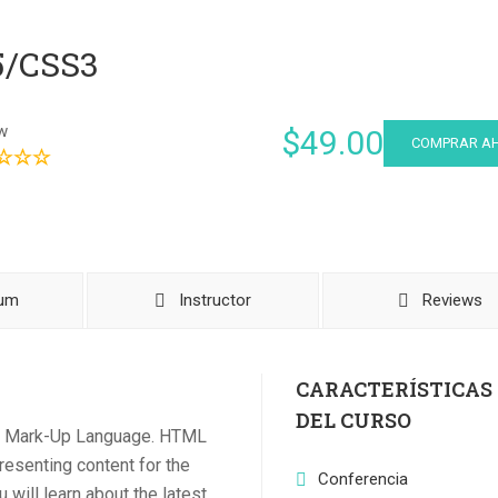
5/CSS3
w
$49.00
COMPRAR A
lum
Instructor
Reviews
CARACTERÍSTICAS
DEL CURSO
xt Mark-Up Language. HTML
presenting content for the
Conferencia
 will learn about the latest