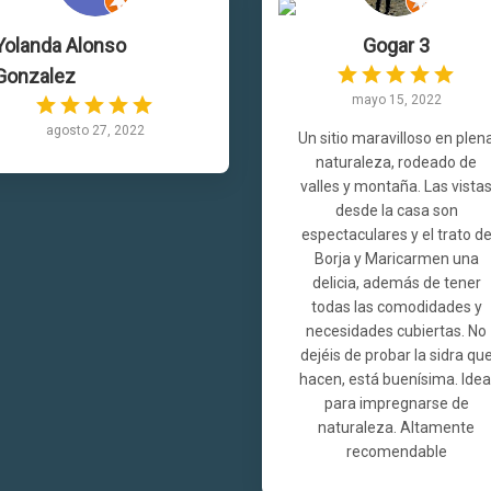
Yolanda Alonso
Gogar 3
Gonzalez
mayo 15, 2022
agosto 27, 2022
Un sitio maravilloso en plen
naturaleza, rodeado de
valles y montaña. Las vista
desde la casa son
espectaculares y el trato d
Borja y Maricarmen una
delicia, además de tener
todas las comodidades y
necesidades cubiertas. No
dejéis de probar la sidra qu
hacen, está buenísima. Idea
para impregnarse de
naturaleza. Altamente
recomendable