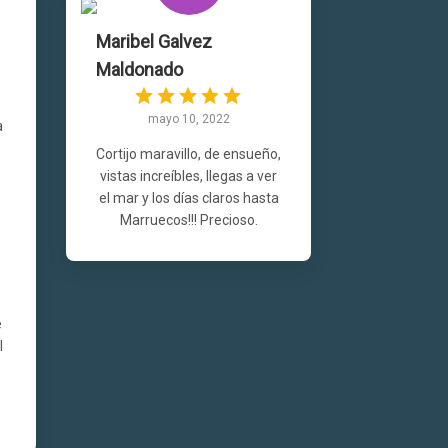
Maribel Galvez
Maldonado
mayo 10, 2022
a
Cortijo maravillo, de ensueño,
s
vistas increíbles, llegas a ver
el mar y los días claros hasta
e
Marruecos!!! Precioso.
e
l