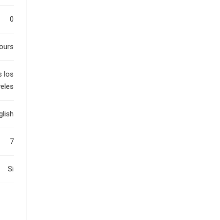
0
ours
 los
veles
glish
7
Si