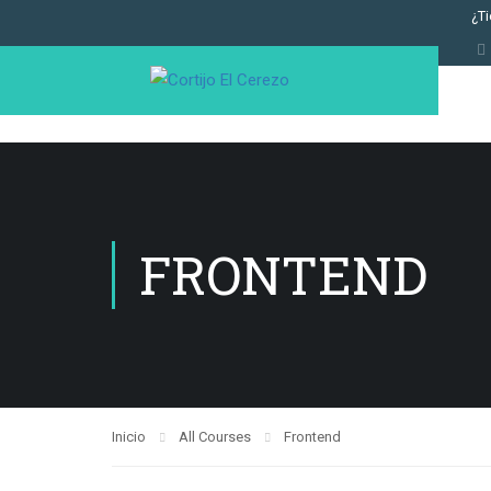
¿T
FRONTEND
Inicio
All Courses
Frontend