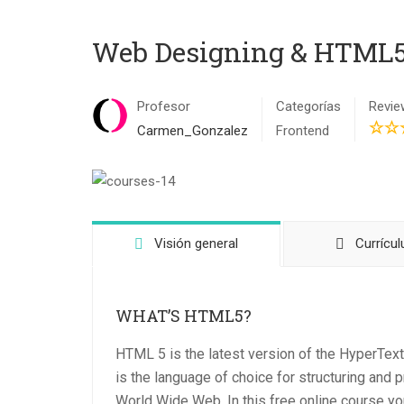
Web Designing & HTML
Profesor
Categorías
Revie
Carmen_Gonzalez
Frontend
Visión general
Currícu
WHAT’S HTML5?
HTML 5 is the latest version of the HyperTe
is the language of choice for structuring and 
World Wide Web. In this free online course you