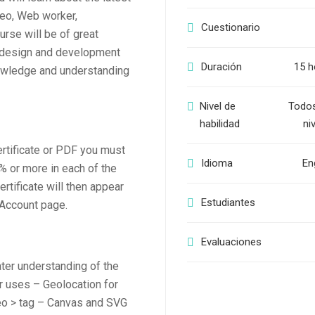
deo, Web worker,
Cuestionario
rse will be of great
b design and development
Duración
15 h
nowledge and understanding
Nivel de
Todos
habilidad
ni
ertificate or PDF you must
Idioma
En
 or more in each of the
rtificate will then appear
Estudiantes
 Account page.
Evaluaciones
ater understanding of the
r uses – Geolocation for
deo > tag – Canvas and SVG