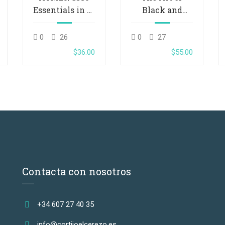
Essentials in 4-
Black and
Hours
White
Photography
0
26
0
27
$36.00
$55.00
Contacta con nosotros
+34 607 27 40 35
info@cortijoelcerezo.es