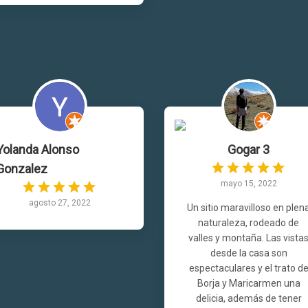
Yolanda Alonso
Gogar 3
Gonzalez
mayo 15, 2022
agosto 27, 2022
Un sitio maravilloso en plen
naturaleza, rodeado de
valles y montaña. Las vista
desde la casa son
espectaculares y el trato d
Borja y Maricarmen una
delicia, además de tener