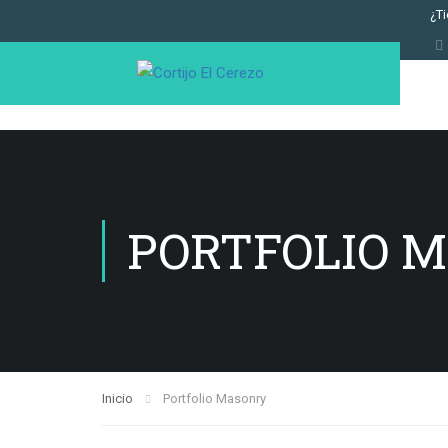
¿T
PORTFOLIO 
Inicio
Portfolio Masonry