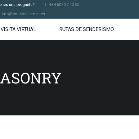
ienes una pregunta?
+34 607 27 40 35
info@cortijoelcerezo.es
VISITA VIRTUAL
RUTAS DE SENDERISMO
MASONRY